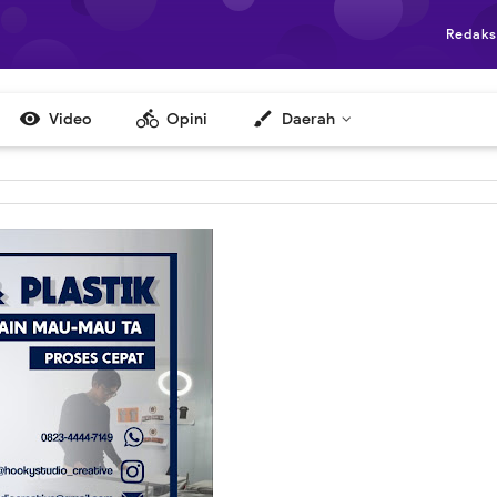
Redaks

directions_bike
brush
Video
Opini
Daerah