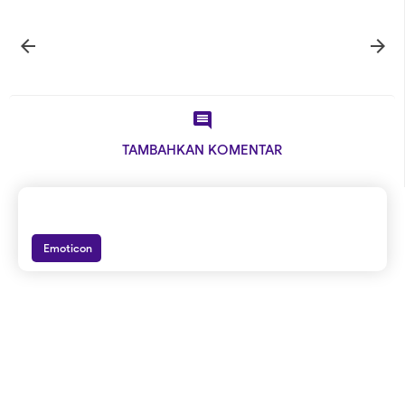



TAMBAHKAN KOMENTAR
Emoticon