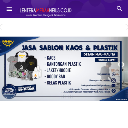
-->

