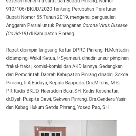
setelah menerima surat dari Bupati Pinrang, Nomor :
910/106/BKUD/2020 tentang Perubahan Peraturan
Bupati Nomor 55 Tahun 2019, mengenai pengusulan
Anggaran Parsial untuk Penanganan
Corona Virus Disease
(Covid-19)
di Kabupaten Pinrang.
Rapat dipimpin langsung Ketua DPRD Pinrang, H.Muhtadin,
didampingi Wakil Ketua, Ir.Syamsuri, dihadiri unsur pimpinan
fraksi-fraksi, komisi-komisi dan AKD lainnya. Sedangkan
dari Pemerintah Daerah Kabupaten Pinrang dihadiri, Sekda
Pinrang, Ir.A.Budaya, Kepala Bappeda, Drs.M.Idris, M.Si,
Plt.Kadis BKUD, Haeruddin Bakri,SH, Kadis Kesehatan,
dr.Dyah Puspita Dewi, Sekwan Pinrang, Drs.Cendera Yasin
dan Kabag Hukum Setda Pinrang, Yosep Pao, SH.