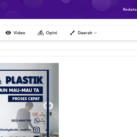
Redaks

directions_bike
brush
Video
Opini
Daerah