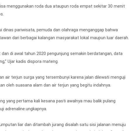
 bisa menggunakan roda dua ataupun roda empat sekitar 30 menit
os.
ui dinas pariwisata, pemuda dan olahraga menganggap bahwa
atawan dari berbagai kalangan masyarakat lokal maupun luar daerah.
t dan di awal tahun 2020 pengunjung semakin berdatangan, data
g,” Ujar kadis dispora mateng.
 air terjun surga yang tersembunyi karena jalan dilewati menguji
an oleh suasana alam dan air terjun yang begitu indahnya.
g yang pertama kali kesana pasti awalnya mau balik pulang
uji adrenaline.ungkapnya.
putan liar dan ditambah jurang disalah satu sisi jalanan menuju