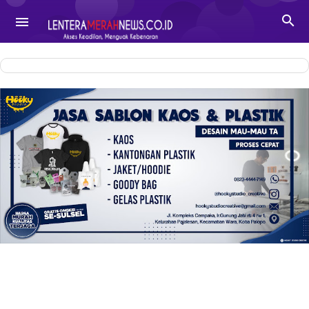
-->

