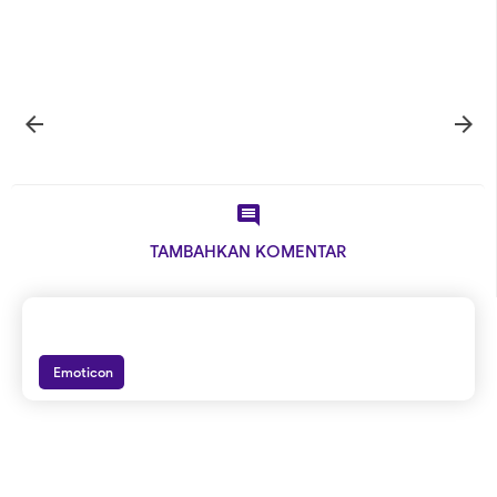



TAMBAHKAN KOMENTAR
Emoticon