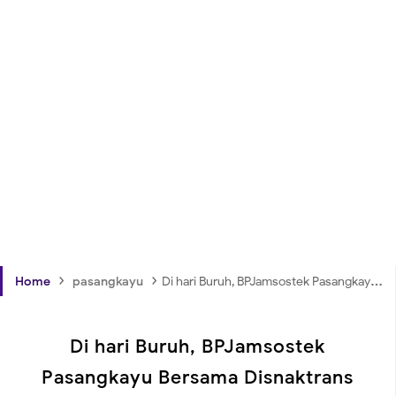
›
›
Home
pasangkayu
Di hari Buruh, BPJamsostek Pasangkayu Bersama Disnaktrans Serahkan Paket Sembako dan Santunan JKK
Di hari Buruh, BPJamsostek
Pasangkayu Bersama Disnaktrans