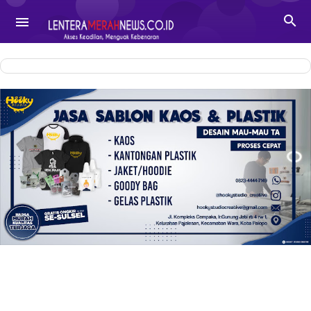
-->

