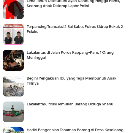
Lima Tahun Disetubuhi Ayah Kandung Hingga Hamil,
Seorang Anak Disidrap Lapor Polisi
Terpancing Transaksi 2 Bal Sabu, Polres Sidrap Bekuk 2
Pelaku
Lakalantas di Jalan Poros Rappang-Pare, 1 Orang
Meninggal
Begini Pengakuan Ibu yang Tega Membunuh Anak
Tirinya
Lakalantas, Polisi Temukan Barang Diduga Shabu
Hadiri Pengenalan Tanaman Porang di Desa Kasoloang,