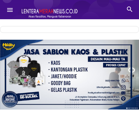
-->

