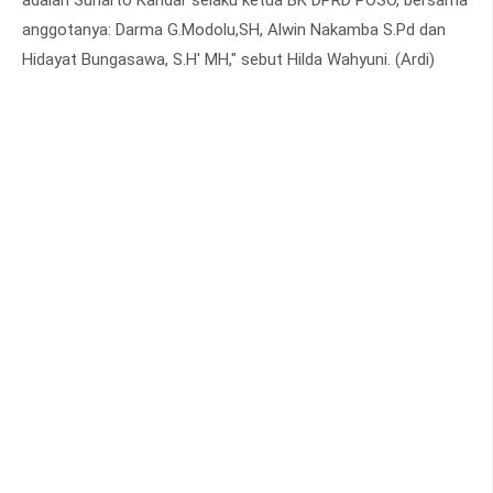
anggotanya: Darma G.Modolu,SH, Alwin Nakamba S.Pd dan
Hidayat Bungasawa, S.H' MH," sebut Hilda Wahyuni. (Ardi)