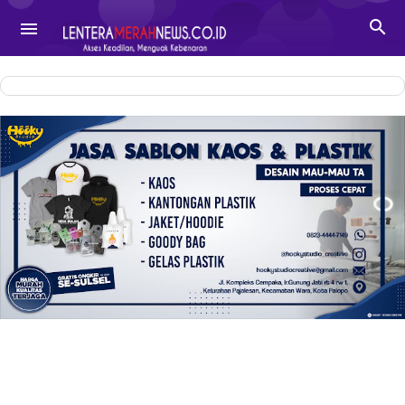
-->

