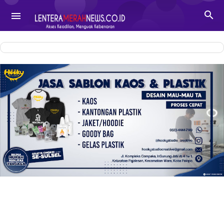
-->

