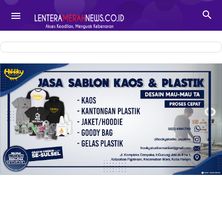
-->

