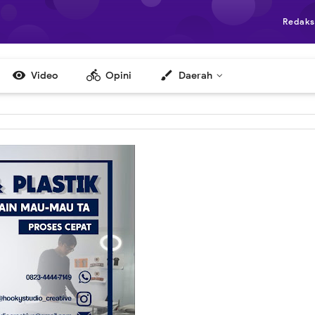
Redaks

directions_bike
brush
Video
Opini
Daerah