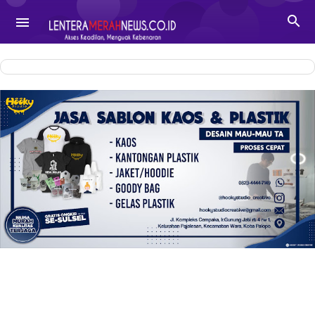
-->

