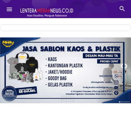
-->

