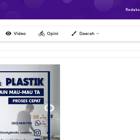
Redaks

directions_bike
brush
Video
Opini
Daerah