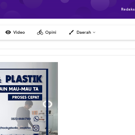
Redaks

directions_bike
brush
Video
Opini
Daerah