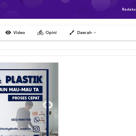
Redaks

directions_bike
brush
Video
Opini
Daerah