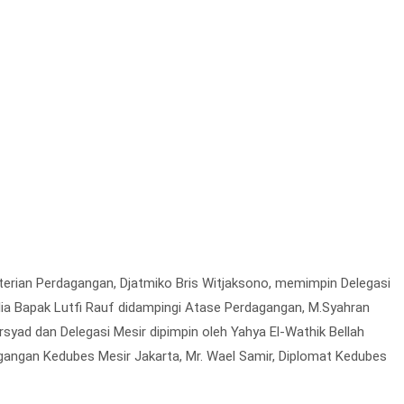
terian Perdagangan, Djatmiko Bris Witjaksono, memimpin Delegasi
lia Bapak Lutfi Rauf didampingi Atase Perdagangan, M.Syahran
syad dan Delegasi Mesir dipimpin oleh Yahya El-Wathik Bellah
gangan Kedubes Mesir Jakarta, Mr. Wael Samir, Diplomat Kedubes