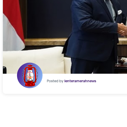
Posted by
lenteramerahnews