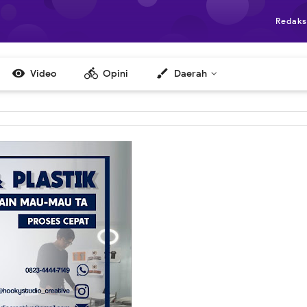
Redaks

directions_bike
brush
Video
Opini
Daerah