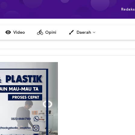
Redaks

directions_bike
brush
Video
Opini
Daerah