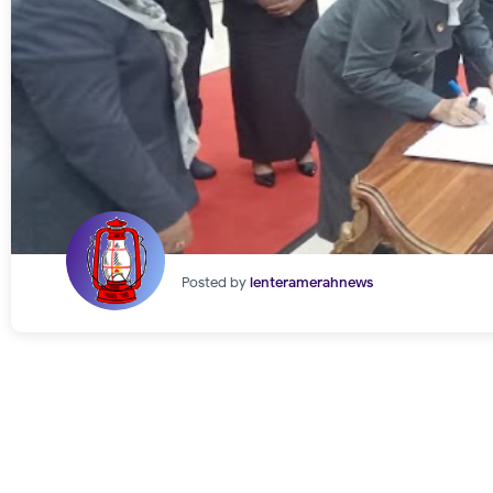
Posted by
lenteramerahnews