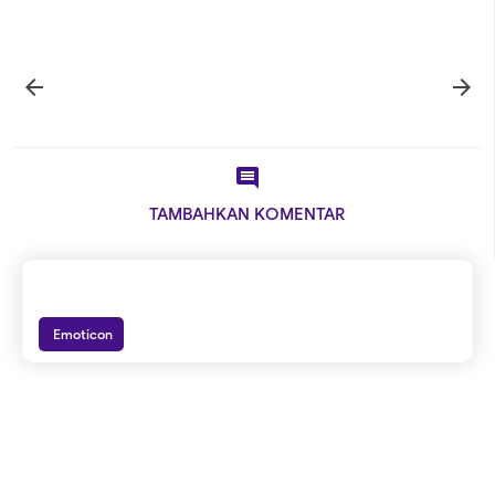



TAMBAHKAN KOMENTAR
Emoticon