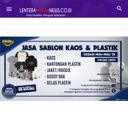
-->

