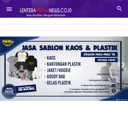
-->

