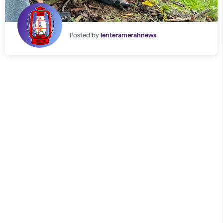
Posted by
lenteramerahnews