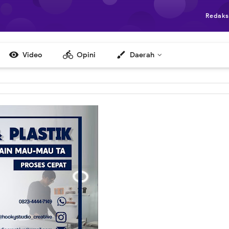
Redaks

directions_bike
brush
Video
Opini
Daerah