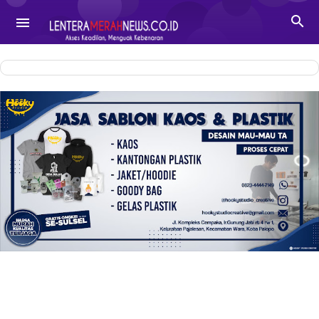
-->

