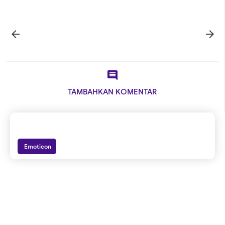



TAMBAHKAN KOMENTAR
Emoticon