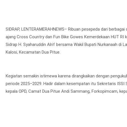
SIDRAP, LENTERAMERAHNEWS– Ribuan pesepeda dari berbagai d
ajang Cross Country dan Fun Bike Gowes Kemerdekaan HUT RI ke-8
Sidrap H. Syaharuddin Alrif bersama Wakil Bupati Nurkanaah di L
Kalosi, Kecamatan Dua Pitue.
Kegiatan semakin istimewa karena dirangkaikan dengan pengukuh
periode 2025–2029. Hadir dalam kesempatan itu Sekretaris ISSI S
kepala OPD, Camat Dua Pitue Andi Sammang, Forkopimcam, kepal