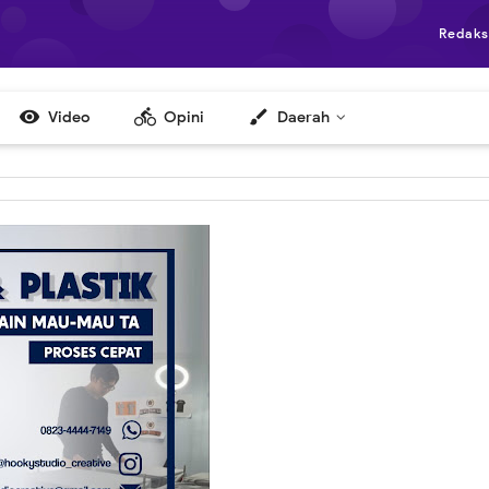
Redaks

directions_bike
brush
Video
Opini
Daerah