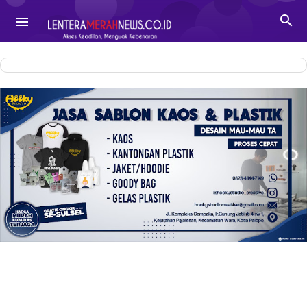
-->

