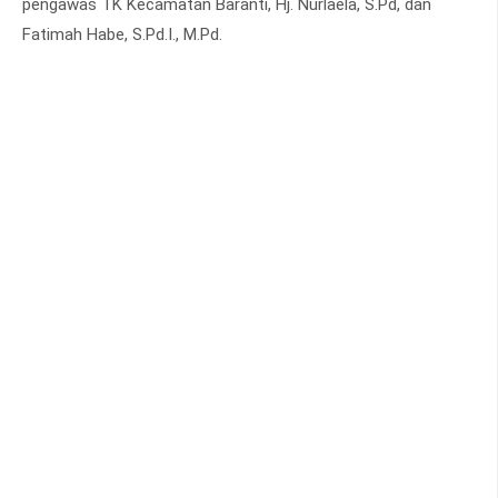
pengawas TK Kecamatan Baranti, Hj. Nurlaela, S.Pd, dan
Fatimah Habe, S.Pd.I., M.Pd.