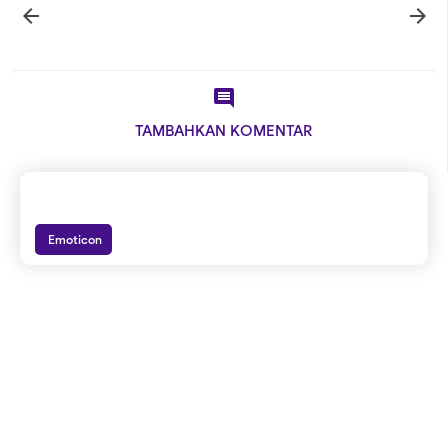



TAMBAHKAN KOMENTAR
Emoticon