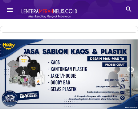
-->

