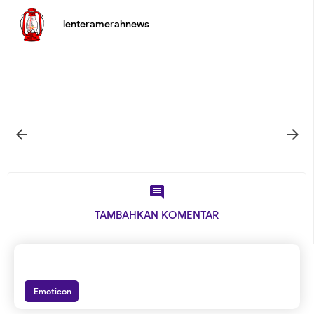
lenteramerahnews



TAMBAHKAN KOMENTAR
Emoticon