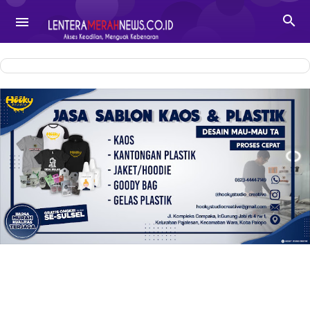
-->

