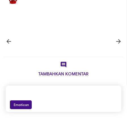



TAMBAHKAN KOMENTAR
Emoticon