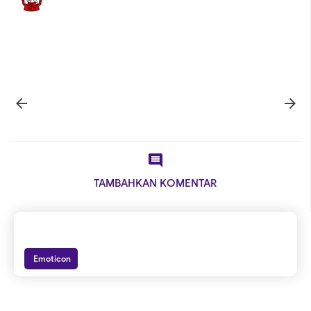



TAMBAHKAN KOMENTAR
Emoticon