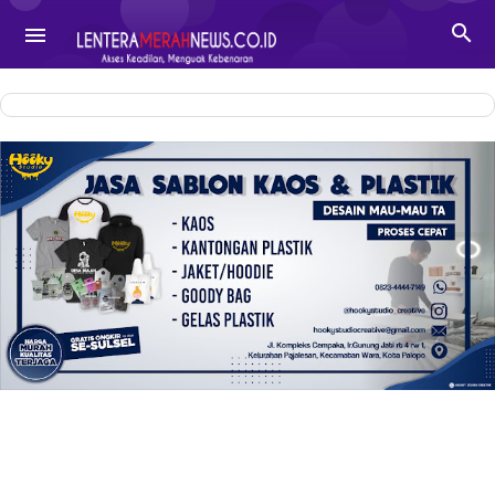
-->

