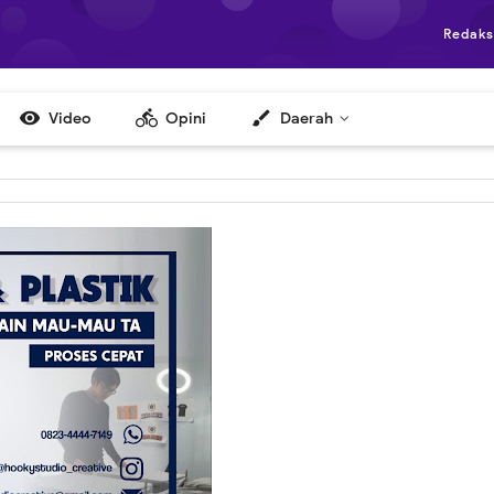
Redaks

directions_bike
brush
Video
Opini
Daerah