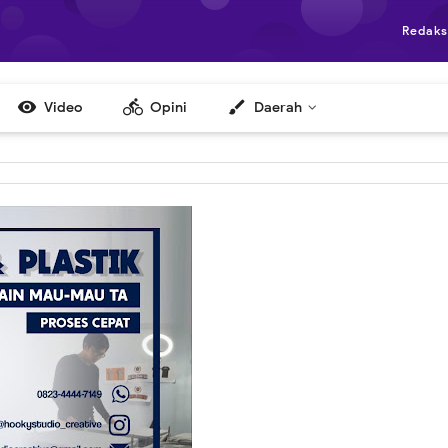
Redaks

directions_bike
brush
Video
Opini
Daerah