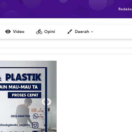
Redaks

directions_bike
brush
Video
Opini
Daerah