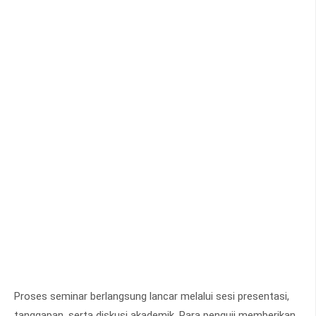
Proses seminar berlangsung lancar melalui sesi presentasi,
tanggapan, serta diskusi akademik. Para penguji memberikan