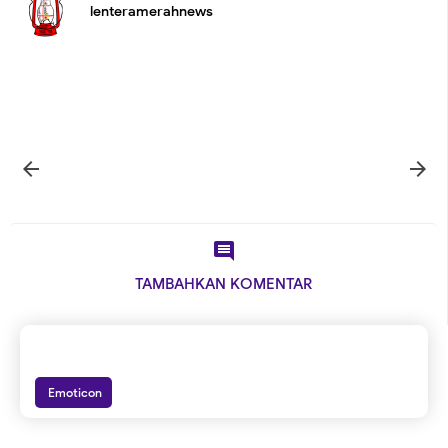
lenteramerahnews



TAMBAHKAN KOMENTAR
Emoticon