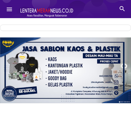
-->

