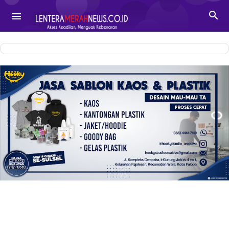
-->

