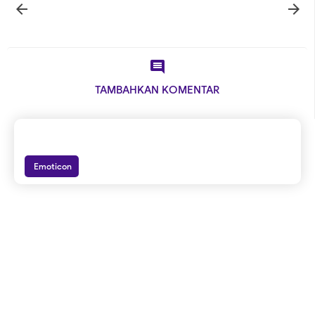



TAMBAHKAN KOMENTAR
Emoticon