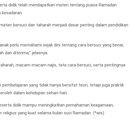
serta didik telah mendapatkan materi tentang puasa Ramadan
h kesadaran.
 materi bersuci dan taharah menjadi dasar penting dalam pendidikan
.
nak perlu memahami sejak dini tentang cara bersuci yang benar,
h dan diterima,” jelasnya.
n taharah, macam-macam najis, tata cara bersuci, serta pentingnya
embelajaran yang tidak hanya bersifat teori, tetapi juga praktik
eroleh dalam kehidupan sehari-hari.
ap peserta didik mampu meningkatkan pemahaman keagamaan,
 religius yang kuat selama bulan suci Ramadan. (*wis)