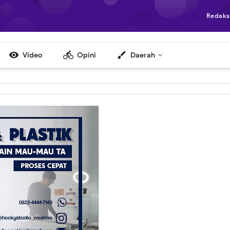
Redaks

directions_bike
brush
Video
Opini
Daerah