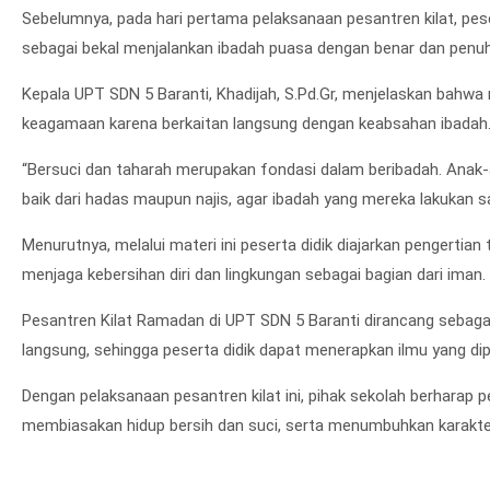
Sebelumnya, pada hari pertama pelaksanaan pesantren kilat, pe
sebagai bekal menjalankan ibadah puasa dengan benar dan penu
Kepala UPT SDN 5 Baranti, Khadijah, S.Pd.Gr, menjelaskan bahwa
keagamaan karena berkaitan langsung dengan keabsahan ibadah
“Bersuci dan taharah merupakan fondasi dalam beribadah. Anak-a
baik dari hadas maupun najis, agar ibadah yang mereka lakukan sa
Menurutnya, melalui materi ini peserta didik diajarkan pengertia
menjaga kebersihan diri dan lingkungan sebagai bagian dari iman.
Pesantren Kilat Ramadan di UPT SDN 5 Baranti dirancang sebagai p
langsung, sehingga peserta didik dapat menerapkan ilmu yang dip
Dengan pelaksanaan pesantren kilat ini, pihak sekolah berhar
membiasakan hidup bersih dan suci, serta menumbuhkan karakter