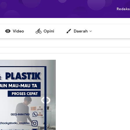
Redaks

directions_bike
brush
Video
Opini
Daerah