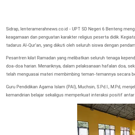
Sidrap, lenteramerahnews.co.id - UPT SD Negeri 6 Benteng meng
keagamaan dan penguatan karakter religius peserta didik. Kegiata
tadarus Al-Qur’an, yang diikuti oleh seluruh siswa dengan penda
Pesantren kilat Ramadan yang melibatkan seluruh tenaga kependi
doa-doa harian. Menariknya, dalam pelaksanaan hafalan doa, s
telah menguasai materi membimbing teman-temannya secara be
Guru Pendidikan Agama Islam (PAI), Muchsin, S.Pd.I., M.Pd, men
kemandirian belajar sekaligus memperkuat interaksi positif antar 