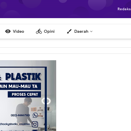
Redaks

directions_bike
brush
Video
Opini
Daerah