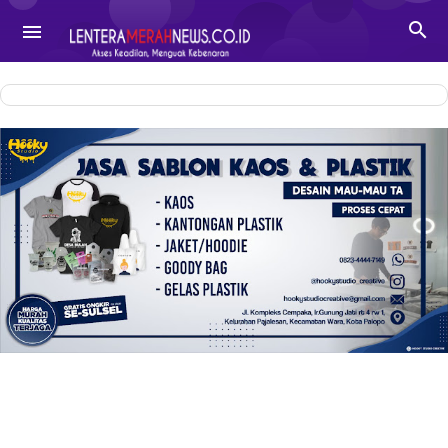
-->

