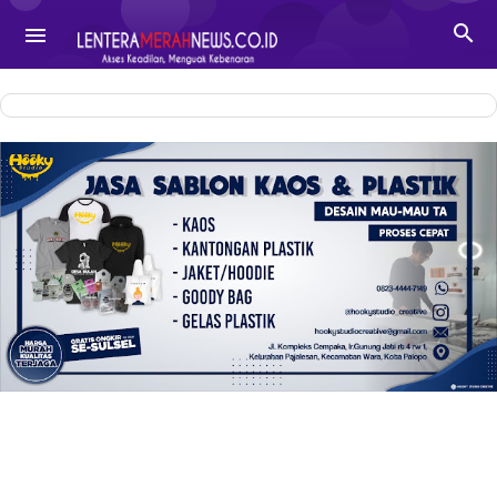
-->

