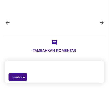



TAMBAHKAN KOMENTAR
Emoticon