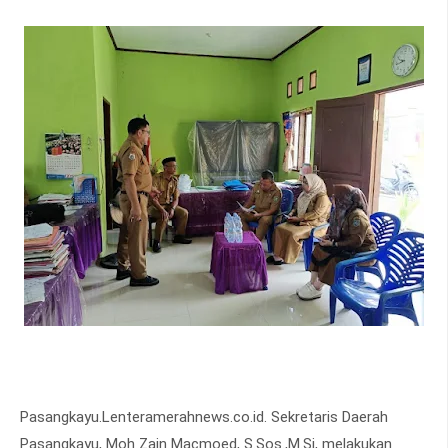
Pasangkayu.Lenteramerahnews.co.id. Sekretaris Daerah
Pasangkayu, Moh Zain Macmoed, S.Sos.,M.Si, melakukan