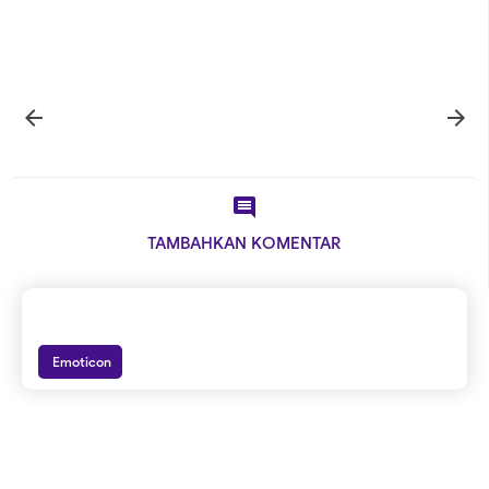



TAMBAHKAN KOMENTAR
Emoticon