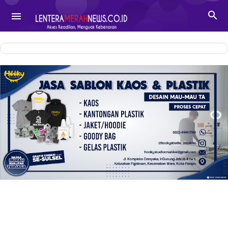
-->

