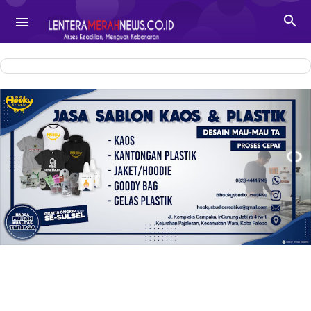
-->

