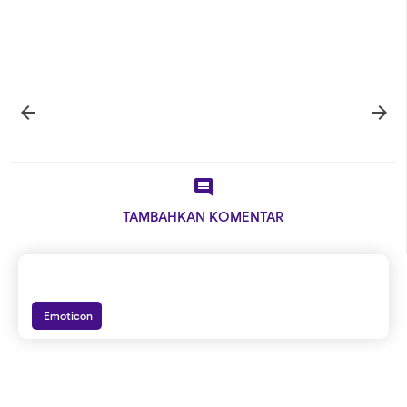



TAMBAHKAN KOMENTAR
Emoticon