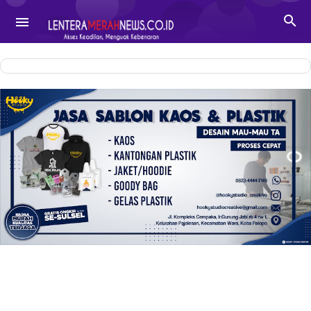
-->

