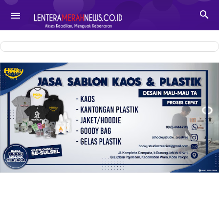
-->

