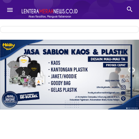
-->

