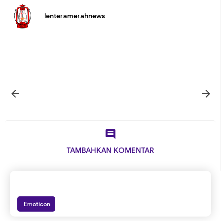
lenteramerahnews



TAMBAHKAN KOMENTAR
Emoticon