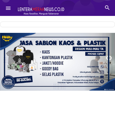
-->

