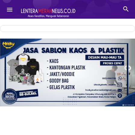
-->

