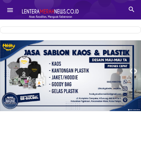
-->

