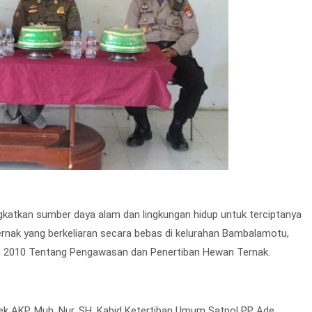
katkan sumber daya alam dan lingkungan hidup untuk terciptanya
rnak yang berkeliaran secara bebas di kelurahan Bambalamotu,
un 2010 Tentang Pengawasan dan Penertiban Hewan Ternak.
olsek AKP. Muh. Nur, SH, Kabid Ketertiban Umum Satpol PP Ade