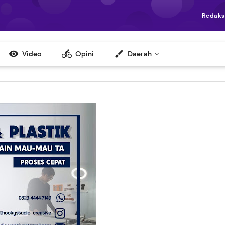
Redaks

directions_bike
brush
Video
Opini
Daerah