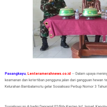
Pasangkayu
,
Lenteramerahnews.co.id
-- Dalam upaya mening
keamanan dan ketertiban pengguna jalan dari gangguan hewan te
Kelurahan Bambalamotu gelar Sosialisasi Perbup Nomor 3 Tah
Sosialisasi ini di hadiri Danramil 02/Rdy Kapten Inf. Ismail, Kap