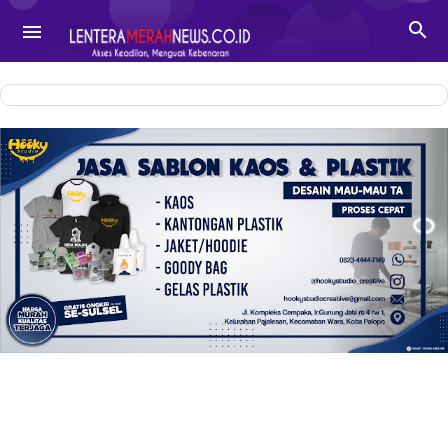
-->

