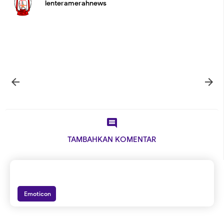
lenteramerahnews



TAMBAHKAN KOMENTAR
Emoticon