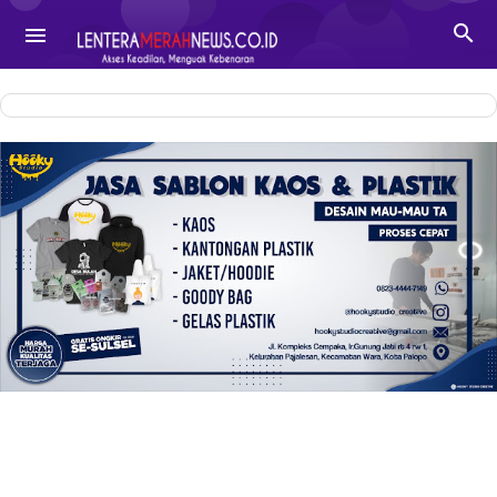
-->

