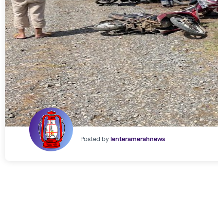
Posted by
lenteramerahnews