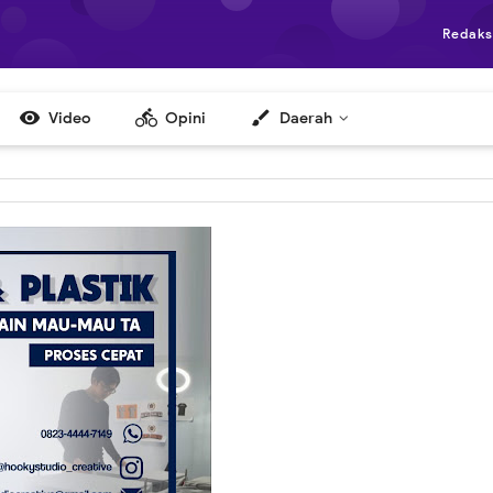
Redaks

directions_bike
brush
Video
Opini
Daerah